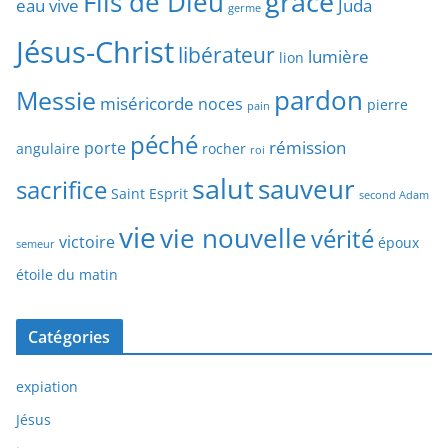
grâce
Fils de Dieu
eau vive
Juda
germe
Jésus-Christ
libérateur
lumière
lion
pardon
Messie
miséricorde
noces
pierre
pain
péché
rémission
porte
angulaire
rocher
roi
salut
sauveur
sacrifice
Saint Esprit
second Adam
vie
vie nouvelle
vérité
victoire
époux
semeur
étoile du matin
Catégories
expiation
Jésus