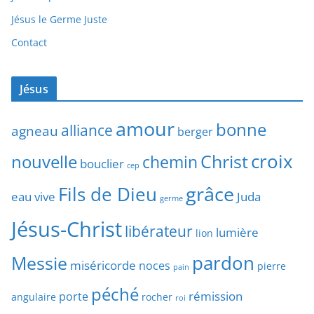
Jésus le Germe Juste
Contact
Jésus
amour
bonne
alliance
agneau
berger
Christ
croix
nouvelle
chemin
bouclier
cep
grâce
Fils de Dieu
eau vive
Juda
germe
Jésus-Christ
libérateur
lumière
lion
pardon
Messie
miséricorde
noces
pierre
pain
péché
rémission
porte
angulaire
rocher
roi