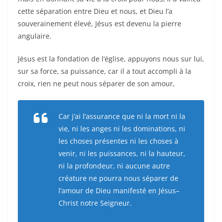
cette séparation entre Dieu et nous, et Dieu l’a
souverainement élevé, Jésus est devenu la pierre
angulaire.
Jésus est la fondation de l’église, appuyons nous sur lui,
sur sa force, sa puissance, car il a tout accompli à la
croix, rien ne peut nous séparer de son amour,
Car j’ai l’assurance que ni la mort ni la
vie, ni les anges ni les dominations, ni
les choses présentes ni les choses à
venir, ni les puissances, ni la hauteur,
ni la profondeur, ni aucune autre
créature ne pourra nous séparer de
l’amour de Dieu manifesté en Jésus–
Christ notre Seigneur.