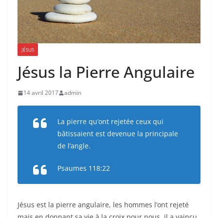
JÉSUS
Jésus la Pierre Angulaire
14 avril 2017
admin
La pierre qu’ont rejetée ceux qui
bâtissaient est devenue la principale
de l’angle.
Psaumes 118:22
Jésus est la pierre angulaire, les hommes l’ont rejeté
mais en donnant sa vie à la croix pour nous, il a vaincu