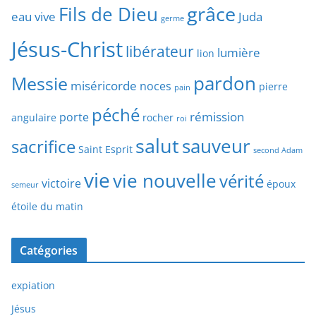
grâce
Fils de Dieu
eau vive
Juda
germe
Jésus-Christ
libérateur
lumière
lion
pardon
Messie
miséricorde
noces
pierre
pain
péché
rémission
porte
angulaire
rocher
roi
salut
sauveur
sacrifice
Saint Esprit
second Adam
vie
vie nouvelle
vérité
victoire
époux
semeur
étoile du matin
Catégories
expiation
Jésus